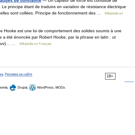
jauges de contrainte
— Un capteur de force est constitué de
 Le principe étant de traduire en variation de résistance électrique
l elles sont collées. Principe de fonctionnement des …
Wikipédia en
e Hooke est une loi de comportement des solides soumis à une
le a été énoncée par Robert Hooke, par la phrase en latin : ut
ssttuv)… …
Wikipédia en Français
ка
,
Реклама на сайте
18+
omla,
Drupal,
WordPress, MODx.