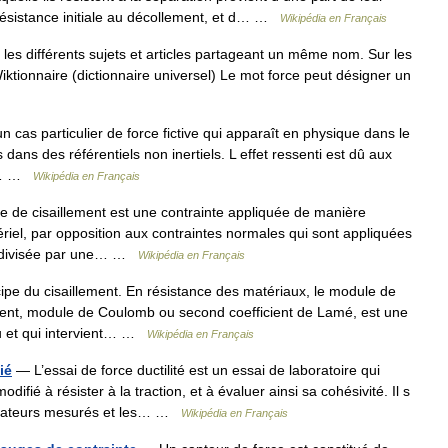
r résistance initiale au décollement, et d… …
Wikipédia en Français
es différents sujets et articles partageant un même nom. Sur les
Wiktionnaire (dictionnaire universel) Le mot force peut désigner un
n cas particulier de force fictive qui apparaît en physique dans le
ans des référentiels non inertiels. L effet ressenti est dû aux
ls… …
Wikipédia en Français
 de cisaillement est une contrainte appliquée de manière
ériel, par opposition aux contraintes normales qui sont appliquées
ce divisée par une… …
Wikipédia en Français
e du cisaillement. En résistance des matériaux, le module de
ment, module de Coulomb ou second coefficient de Lamé, est une
u et qui intervient… …
Wikipédia en Français
ié
— L’essai de force ductilité est un essai de laboratoire qui
ifié à résister à la traction, et à évaluer ainsi sa cohésivité. Il s
ndicateurs mesurés et les… …
Wikipédia en Français