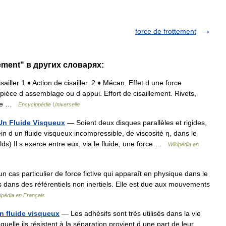
force de frottement
lement" в других словарях:
sailler 1 ♦ Action de cisailler. 2 ♦ Mécan. Effet d une force
pièce d assemblage ou d appui. Effort de cisaillement. Rivets,
inte …
Encyclopédie Universelle
Un Fluide Visqueux
— Soient deux disques parallèles et rigides,
in d un fluide visqueux incompressible, de viscosité η, dans le
s) Il s exerce entre eux, via le fluide, une force …
Wikipédia en
n cas particulier de force fictive qui apparaît en physique dans le
dans des référentiels non inertiels. Elle est due aux mouvements
ipédia en Français
n fluide visqueux
— Les adhésifs sont très utilisés dans la vie
quelle ils résistent à la séparation provient d une part de leur