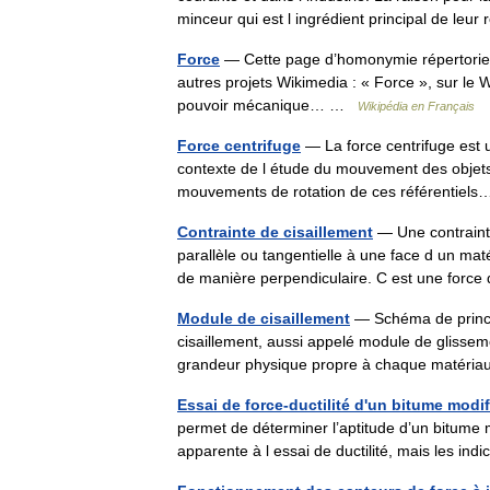
minceur qui est l ingrédient principal de leu
Force
— Cette page d’homonymie répertorie l
autres projets Wikimedia : « Force », sur le 
pouvoir mécanique… …
Wikipédia en Français
Force centrifuge
— La force centrifuge est u
contexte de l étude du mouvement des objets d
mouvements de rotation de ces référentie
Contrainte de cisaillement
— Une contrainte
parallèle ou tangentielle à une face d un mat
de manière perpendiculaire. C est une for
Module de cisaillement
— Schéma de princip
cisaillement, aussi appelé module de glisse
grandeur physique propre à chaque matéria
Essai de force-ductilité d'un bitume modif
permet de déterminer l’aptitude d’un bitume mod
apparente à l essai de ductilité, mais les i