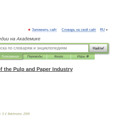
Запомнить сайт
Словарь на свой сайт
RU
едии на Академике
Найти!
Толкования
Переводы
Книги
Игры ⚽
f the Pulp and Paper Industry
y
.
S
.
V
.
Bakhmutov
.
2009
.