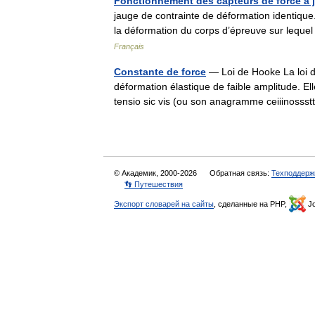
Fonctionnement des capteurs de force à 
jauge de contrainte de déformation identique.
la déformation du corps d’épreuve sur leque
Français
Constante de force
— Loi de Hooke La loi d
déformation élastique de faible amplitude. El
tensio sic vis (ou son anagramme ceiiinos
© Академик, 2000-2026
Обратная связь:
Техподдерж
👣 Путешествия
Экспорт словарей на сайты
, сделанные на PHP,
Jo