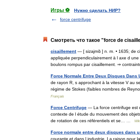
Игры ⚽
Нужно сделать НИР?
force centrifuge
Смотреть что такое "force de cisail
cisaillement
— [ sizajmɑ̃ ] n. m. • 1635; de ci
appliquée perpendiculairement à l axe d une 
boulons rompus par cisaillement. ⇒ contra
Force Normale Entre Deux Disques Dans 
de rayon R, s approchant à la vitesse V au se
régime de Stokes (faibles nombres de Reynold
Français
Force Centrifuge
— La force centrifuge est u
contexte de l étude du mouvement des objets 
de rotation de ces référentiels et se… …
Wik
Force normale entre deux disques dans u
courante et dans l industrie. La raison pour la