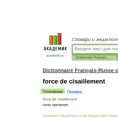
Словари и энциклоп
academic.ru
Dictionnaire Français-Russe of the Pulp and Paper Industry
Dictionnaire Français-Russe o
force de cisaillement
Толкование
Перевод
force
de
cisaillement
сила
срезания
Dictionnaire
Français
-
Russe
of
the
Pulp
and
Paper
Industr